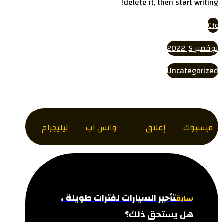
delete it, then start writing!
Ctc
نوفمبر 5, 2022
Uncategorized
فيسبوك
إغلاق
واتس اب
تيليجرام
تأجير السيارات لفترات طويلة ،
سابق
هل يستحق ذلك؟